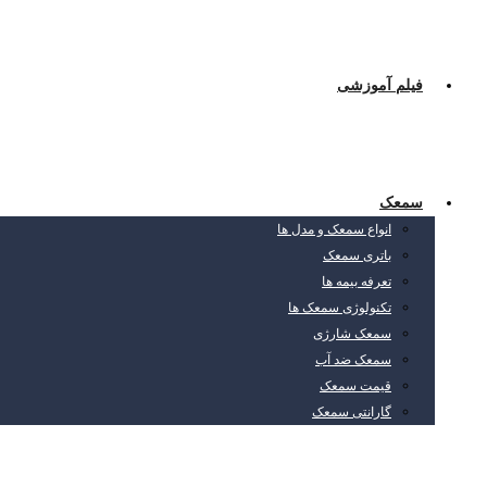
فیلم آموزشی
سمعک
انواع سمعک و مدل ها
باتری سمعک
تعرفه بیمه ها
تکنولوژی سمعک ها
سمعک شارژی
سمعک ضد آب
قیمت سمعک
گارانتی سمعک