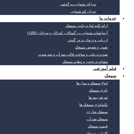
مزایای شنوایی دو گوشی
میزان کم شنوایی
خدمات ما
ارائه کلیه لوازم جانبی سمعک
آزمایشات شنوایی بزرگسالان، کودکان و نوزادان (ABR)
ارزیابی و درمان وزوز گوش
تعمیر و تعویض سمعک
صوت درمانی و ساخت قالب ضد آب و ضد صوت
مشاوره، تجویز و تنظیم سمعک
فیلم آموزشی
سمعک
انواع سمعک و مدل ها
باتری سمعک
تعرفه بیمه ها
تکنولوژی سمعک ها
سمعک شارژی
سمعک ضد آب
قیمت سمعک
گارانتی سمعک