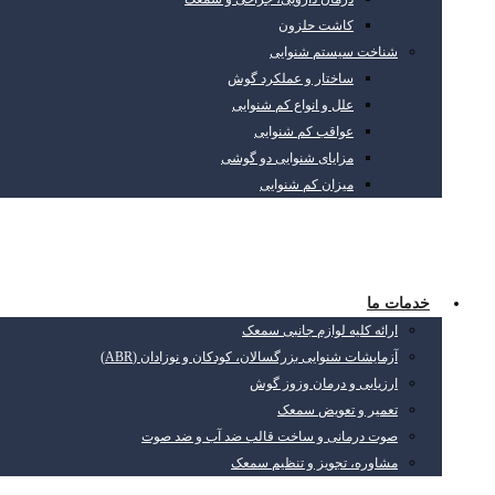
کاشت حلزون
شناخت سیستم شنوایی
ساختار و عملکرد گوش
علل و انواع کم شنوایی
عواقب کم شنوایی
مزایای شنوایی دو گوشی
میزان کم شنوایی
خدمات ما
ارائه کلیه لوازم جانبی سمعک
آزمایشات شنوایی بزرگسالان، کودکان و نوزادان (ABR)
ارزیابی و درمان وزوز گوش
تعمیر و تعویض سمعک
صوت درمانی و ساخت قالب ضد آب و ضد صوت
مشاوره، تجویز و تنظیم سمعک