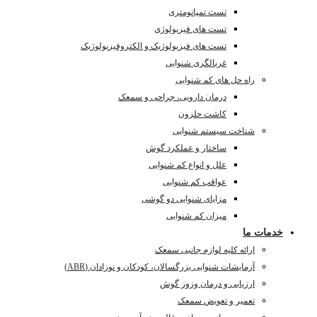
تست تمپانومتری
تست های فیزیولوژی
تست های فیزیولوژیک و الکتروفیزیولوژیک
غربالگری شنوایی
راه حل های کم شنوایی
درمان دارویی، جراحی و سمعک
کاشت حلزون
شناخت سیستم شنوایی
ساختار و عملکرد گوش
علل و انواع کم شنوایی
عواقب کم شنوایی
مزایای شنوایی دو گوشی
میزان کم شنوایی
خدمات ما
ارائه کلیه لوازم جانبی سمعک
آزمایشات شنوایی بزرگسالان، کودکان و نوزادان (ABR)
ارزیابی و درمان وزوز گوش
تعمیر و تعویض سمعک