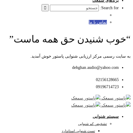
برندهای سمعک
Search for:
تماس با ما
“خوب شنیدن حق همه ماست”
به سایت رسمی مرکز ارزیابی شنوایی پاستور خوش آمدید.
dehghan.audio@yahoo.com
02156128665
09196714723
سیستم شنوایی
تشخیص کم شنوایی
تست شنوایی استاندارد