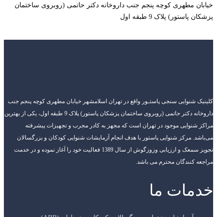
خیابان مطهری کوچه پنجم جنب داروخانه دکتر حاتمی (روبروی ساختمان
پزشکان پاستور) پلاک 9 طبقه اول
کلینیک شنوایی سنجی پاستـور واقع در تهران اسلامشهر خیابان مطهری کوچه پنجم جنب
داروخانه دکتر حاتمی (روبروی ساختمان پزشکان پاستور) پلاک 9 طبقه اول، یکی از بهترین
مراکز شنوایی موجود در تهران است که مجهز به کادر مجرب و تجهیزات پیشرفته
می‌باشد. مرکز شنوایی پاستور با هدف انجام آزمایشات شنوایی کودکان و بزرگسالان
تجویز سمعک و ارزیابی وزوزگوش از سال 1389 فعالیت خود را آغاز نموده و در خدمت
مراجعه کنندگان محترم می باشد.
خدمات ما