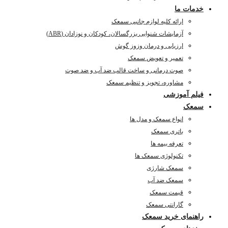
خدمات ما
ارائه کلیه لوازم جانبی سمعک
آزمایشات شنوایی بزرگسالان، کودکان و نوزادان (ABR)
ارزیابی و درمان وزوز گوش
تعمیر و تعویض سمعک
صوت درمانی و ساخت قالب ضد آب و ضد صوت
مشاوره، تجویز و تنظیم سمعک
فیلم آموزشی
سمعک
انواع سمعک و مدل ها
باتری سمعک
تعرفه بیمه ها
تکنولوژی سمعک ها
سمعک شارژی
سمعک ضد آب
قیمت سمعک
گارانتی سمعک
راهنمای خرید سمعک