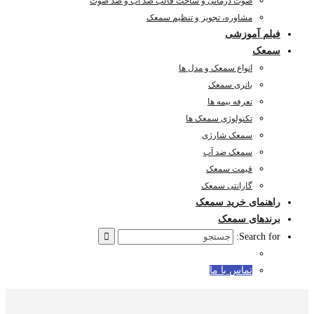
صوت درمانی و ساخت قالب ضد آب و ضد صوت
مشاوره، تجویز و تنظیم سمعک
فیلم آموزشی
سمعک
انواع سمعک و مدل ها
باتری سمعک
تعرفه بیمه ها
تکنولوژی سمعک ها
سمعک شارژی
سمعک ضد آب
قیمت سمعک
گارانتی سمعک
راهنمای خرید سمعک
برندهای سمعک
Search for:
تماس با ما