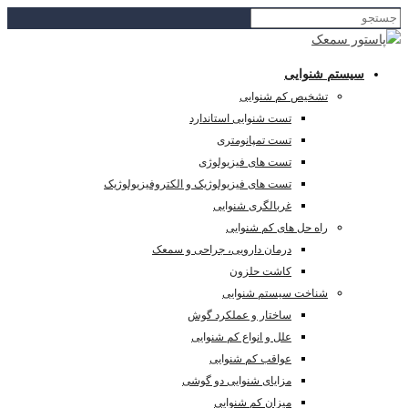
سیستم شنوایی
تشخیص کم شنوایی
تست شنوایی استاندارد
تست تمپانومتری
تست های فیزیولوژی
تست های فیزیولوژیک و الکتروفیزیولوژیک
غربالگری شنوایی
راه حل های کم شنوایی
درمان دارویی، جراحی و سمعک
کاشت حلزون
شناخت سیستم شنوایی
ساختار و عملکرد گوش
علل و انواع کم شنوایی
عواقب کم شنوایی
مزایای شنوایی دو گوشی
میزان کم شنوایی