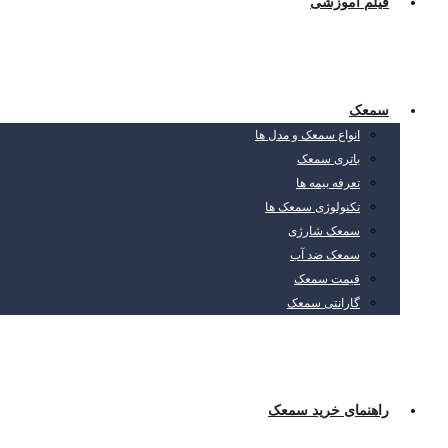
فیلم آموزشی
سمعک
انواع سمعک و مدل ها
باتری سمعک
تعرفه بیمه ها
تکنولوژی سمعک ها
سمعک شارژی
سمعک ضد آب
قیمت سمعک
گارانتی سمعک
راهنمای خرید سمعک