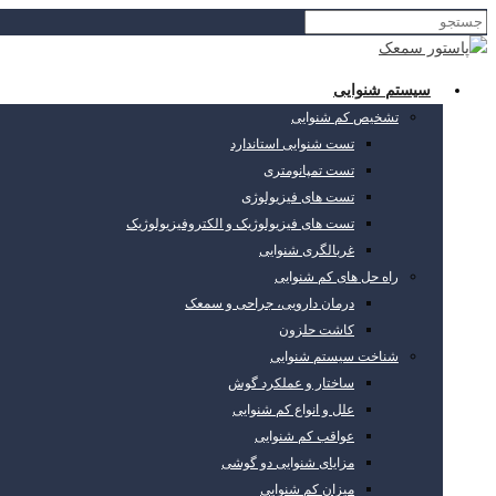
سیستم شنوایی
تشخیص کم شنوایی
تست شنوایی استاندارد
تست تمپانومتری
تست های فیزیولوژی
تست های فیزیولوژیک و الکتروفیزیولوژیک
غربالگری شنوایی
راه حل های کم شنوایی
درمان دارویی، جراحی و سمعک
کاشت حلزون
شناخت سیستم شنوایی
ساختار و عملکرد گوش
علل و انواع کم شنوایی
عواقب کم شنوایی
مزایای شنوایی دو گوشی
میزان کم شنوایی