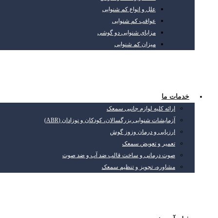
علل و انواع کم شنوایی
عواقب کم شنوایی
مزایای شنوایی دو گوشی
میزان کم شنوایی
خدمات ما
ارائه کلیه لوازم جانبی سمعک
آزمایشات شنوایی بزرگسالان، کودکان و نوزادان (ABR)
ارزیابی و درمان وزوز گوش
تعمیر و تعویض سمعک
صوت درمانی و ساخت قالب ضد آب و ضد صوت
مشاوره، تجویز و تنظیم سمعک