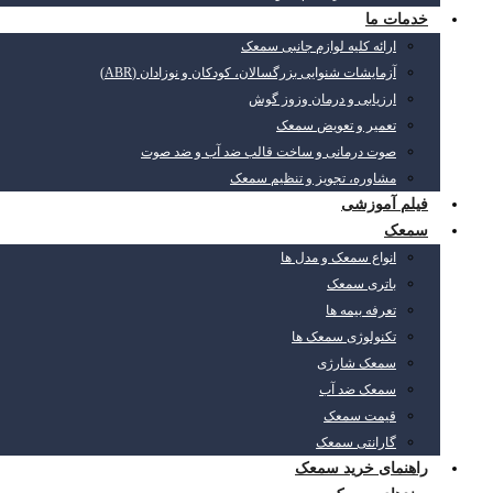
خدمات ما
ارائه کلیه لوازم جانبی سمعک
آزمایشات شنوایی بزرگسالان، کودکان و نوزادان (ABR)
ارزیابی و درمان وزوز گوش
تعمیر و تعویض سمعک
صوت درمانی و ساخت قالب ضد آب و ضد صوت
مشاوره، تجویز و تنظیم سمعک
فیلم آموزشی
سمعک
انواع سمعک و مدل ها
باتری سمعک
تعرفه بیمه ها
تکنولوژی سمعک ها
سمعک شارژی
سمعک ضد آب
قیمت سمعک
گارانتی سمعک
راهنمای خرید سمعک