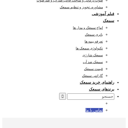
صوت درمانی و ساخت قالب ضد آب و ضد صوت
مشاوره، تجویز و تنظیم سمعک
فیلم آموزشی
سمعک
انواع سمعک و مدل ها
باتری سمعک
تعرفه بیمه ها
تکنولوژی سمعک ها
سمعک شارژی
سمعک ضد آب
قیمت سمعک
گارانتی سمعک
راهنمای خرید سمعک
برندهای سمعک
Search
for:
تماس با ما