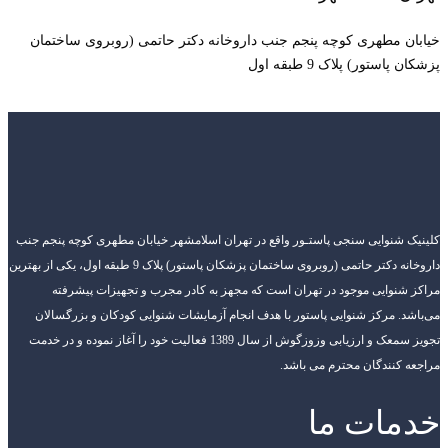
خیابان مطهری کوچه پنجم جنب داروخانه دکتر حاتمی (روبروی ساختمان
پزشکان پاستور) پلاک 9 طبقه اول
کلینیک شنوایی سنجی پاستـور واقع در تهران اسلامشهر خیابان مطهری کوچه پنجم جنب
داروخانه دکتر حاتمی (روبروی ساختمان پزشکان پاستور) پلاک 9 طبقه اول، یکی از بهترین
مراکز شنوایی موجود در تهران است که مجهز به کادر مجرب و تجهیزات پیشرفته
می‌باشد. مرکز شنوایی پاستور با هدف انجام آزمایشات شنوایی کودکان و بزرگسالان
تجویز سمعک و ارزیابی وزوزگوش از سال 1389 فعالیت خود را آغاز نموده و در خدمت
مراجعه کنندگان محترم می باشد.
خدمات ما