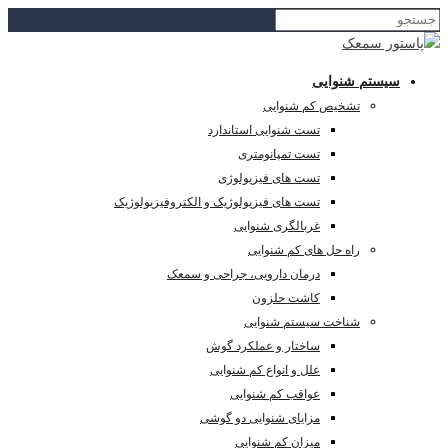
سیستم شنوایی
تشخیص کم شنوایی
تست شنوایی استاندارد
تست تمپانومتری
تست های فیزیولوژی
تست های فیزیولوژیک و الکتروفیزیولوژیک
غربالگری شنوایی
راه حل های کم شنوایی
درمان دارویی، جراحی و سمعک
کاشت حلزون
شناخت سیستم شنوایی
ساختار و عملکرد گوش
علل و انواع کم شنوایی
عواقب کم شنوایی
مزایای شنوایی دو گوشی
میزان کم شنوایی