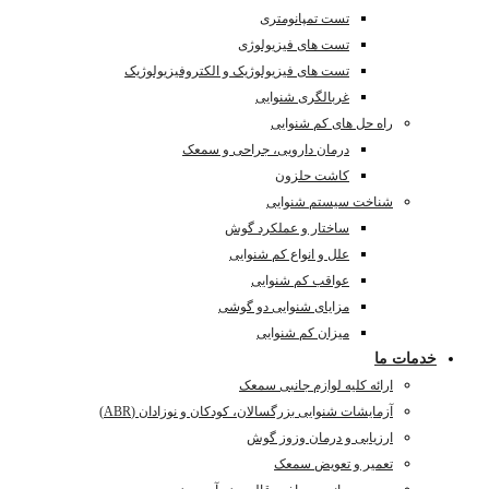
تست تمپانومتری
تست های فیزیولوژی
تست های فیزیولوژیک و الکتروفیزیولوژیک
غربالگری شنوایی
راه حل های کم شنوایی
درمان دارویی، جراحی و سمعک
کاشت حلزون
شناخت سیستم شنوایی
ساختار و عملکرد گوش
علل و انواع کم شنوایی
عواقب کم شنوایی
مزایای شنوایی دو گوشی
میزان کم شنوایی
خدمات ما
ارائه کلیه لوازم جانبی سمعک
آزمایشات شنوایی بزرگسالان، کودکان و نوزادان (ABR)
ارزیابی و درمان وزوز گوش
تعمیر و تعویض سمعک