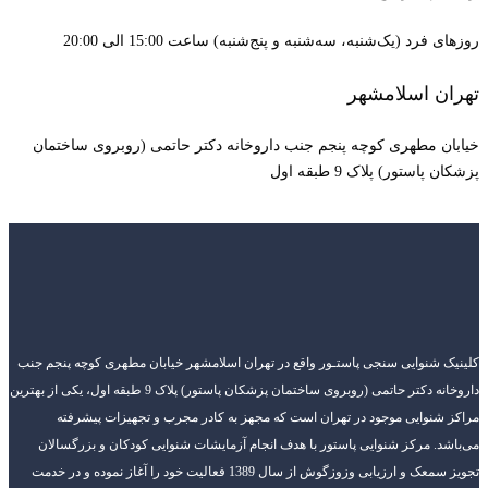
روزهای فرد (یک‌شنبه، سه‌شنبه و پنج‌شنبه) ساعت 15:00 الی 20:00
تهران اسلامشهر
خیابان مطهری کوچه پنجم جنب داروخانه دکتر حاتمی (روبروی ساختمان
پزشکان پاستور) پلاک 9 طبقه اول
کلینیک شنوایی سنجی پاستـور واقع در تهران اسلامشهر خیابان مطهری کوچه پنجم جنب
داروخانه دکتر حاتمی (روبروی ساختمان پزشکان پاستور) پلاک 9 طبقه اول، یکی از بهترین
مراکز شنوایی موجود در تهران است که مجهز به کادر مجرب و تجهیزات پیشرفته
می‌باشد. مرکز شنوایی پاستور با هدف انجام آزمایشات شنوایی کودکان و بزرگسالان
تجویز سمعک و ارزیابی وزوزگوش از سال 1389 فعالیت خود را آغاز نموده و در خدمت