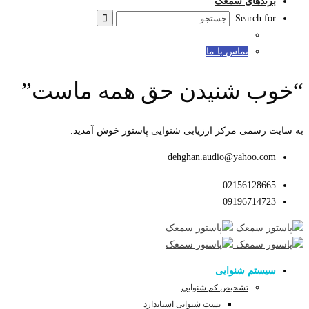
برندهای سمعک
Search for:
تماس با ما
“خوب شنیدن حق همه ماست”
به سایت رسمی مرکز ارزیابی شنوایی پاستور خوش آمدید.
dehghan.audio@yahoo.com
02156128665
09196714723
سیستم شنوایی
تشخیص کم شنوایی
تست شنوایی استاندارد