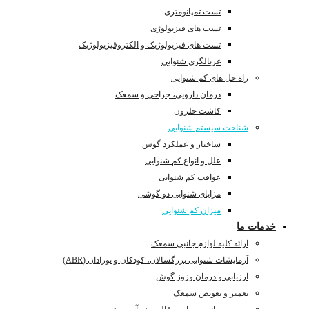
تست تمپانومتری
تست های فیزیولوژی
تست های فیزیولوژیک و الکتروفیزیولوژیک
غربالگری شنوایی
راه حل های کم شنوایی
درمان دارویی، جراحی و سمعک
کاشت حلزون
شناخت سیستم شنوایی
ساختار و عملکرد گوش
علل و انواع کم شنوایی
عواقب کم شنوایی
مزایای شنوایی دو گوشی
میزان کم شنوایی
خدمات ما
ارائه کلیه لوازم جانبی سمعک
آزمایشات شنوایی بزرگسالان، کودکان و نوزادان (ABR)
ارزیابی و درمان وزوز گوش
تعمیر و تعویض سمعک