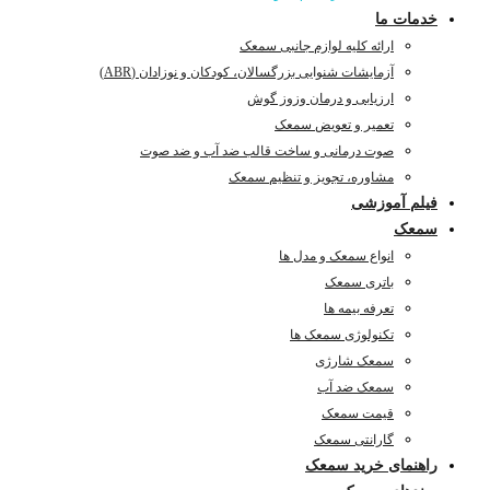
خدمات ما
ارائه کلیه لوازم جانبی سمعک
آزمایشات شنوایی بزرگسالان، کودکان و نوزادان (ABR)
ارزیابی و درمان وزوز گوش
تعمیر و تعویض سمعک
صوت درمانی و ساخت قالب ضد آب و ضد صوت
مشاوره، تجویز و تنظیم سمعک
فیلم آموزشی
سمعک
انواع سمعک و مدل ها
باتری سمعک
تعرفه بیمه ها
تکنولوژی سمعک ها
سمعک شارژی
سمعک ضد آب
قیمت سمعک
گارانتی سمعک
راهنمای خرید سمعک