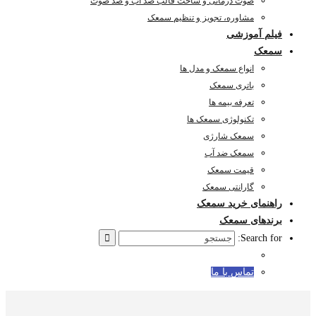
صوت درمانی و ساخت قالب ضد آب و ضد صوت
مشاوره، تجویز و تنظیم سمعک
فیلم آموزشی
سمعک
انواع سمعک و مدل ها
باتری سمعک
تعرفه بیمه ها
تکنولوژی سمعک ها
سمعک شارژی
سمعک ضد آب
قیمت سمعک
گارانتی سمعک
راهنمای خرید سمعک
برندهای سمعک
Search for:
تماس با ما