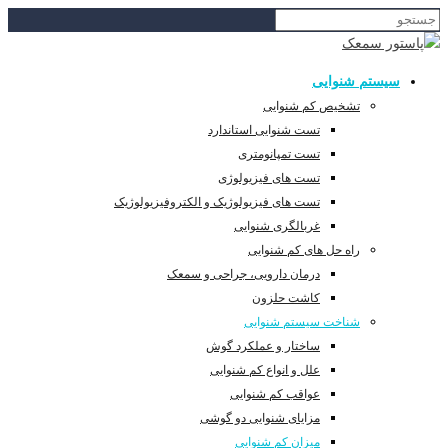
سیستم شنوایی
تشخیص کم شنوایی
تست شنوایی استاندارد
تست تمپانومتری
تست های فیزیولوژی
تست های فیزیولوژیک و الکتروفیزیولوژیک
غربالگری شنوایی
راه حل های کم شنوایی
درمان دارویی، جراحی و سمعک
کاشت حلزون
شناخت سیستم شنوایی
ساختار و عملکرد گوش
علل و انواع کم شنوایی
عواقب کم شنوایی
مزایای شنوایی دو گوشی
میزان کم شنوایی