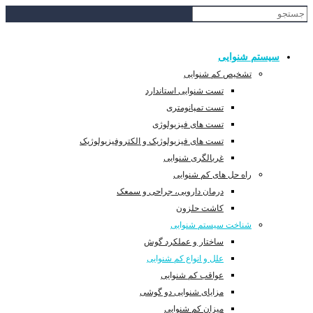
سیستم شنوایی
تشخیص کم شنوایی
تست شنوایی استاندارد
تست تمپانومتری
تست های فیزیولوژی
تست های فیزیولوژیک و الکتروفیزیولوژیک
غربالگری شنوایی
راه حل های کم شنوایی
درمان دارویی، جراحی و سمعک
کاشت حلزون
شناخت سیستم شنوایی
ساختار و عملکرد گوش
علل و انواع کم شنوایی
عواقب کم شنوایی
مزایای شنوایی دو گوشی
میزان کم شنوایی