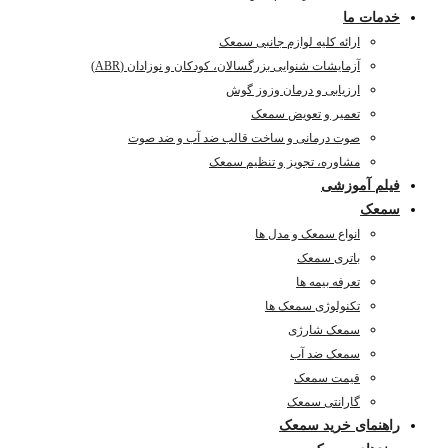
خدمات ما
ارائه کلیه لوازم جانبی سمعک
آزمایشات شنوایی بزرگسالان، کودکان و نوزادان (ABR)
ارزیابی و درمان وزوز گوش
تعمیر و تعویض سمعک
صوت درمانی و ساخت قالب ضد آب و ضد صوت
مشاوره، تجویز و تنظیم سمعک
فیلم آموزشی
سمعک
انواع سمعک و مدل ها
باتری سمعک
تعرفه بیمه ها
تکنولوژی سمعک ها
سمعک شارژی
سمعک ضد آب
قیمت سمعک
گارانتی سمعک
راهنمای خرید سمعک