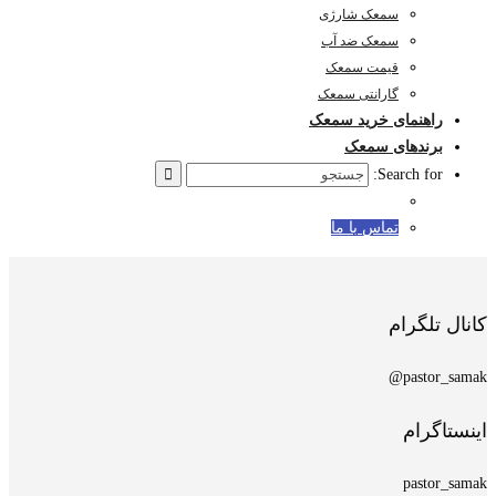
سمعک شارژی
سمعک ضد آب
قیمت سمعک
گارانتی سمعک
راهنمای خرید سمعک
برندهای سمعک
Search for:
تماس با ما
کانال تلگرام
pastor_samak@
اینستاگرام
pastor_samak