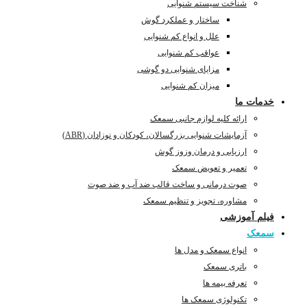
شناخت سیستم شنوایی
ساختار و عملکرد گوش
علل و انواع کم شنوایی
عواقب کم شنوایی
مزایای شنوایی دو گوشی
میزان کم شنوایی
خدمات ما
ارائه کلیه لوازم جانبی سمعک
آزمایشات شنوایی بزرگسالان، کودکان و نوزادان (ABR)
ارزیابی و درمان وزوز گوش
تعمیر و تعویض سمعک
صوت درمانی و ساخت قالب ضد آب و ضد صوت
مشاوره، تجویز و تنظیم سمعک
فیلم آموزشی
سمعک
انواع سمعک و مدل ها
باتری سمعک
تعرفه بیمه ها
تکنولوژی سمعک ها