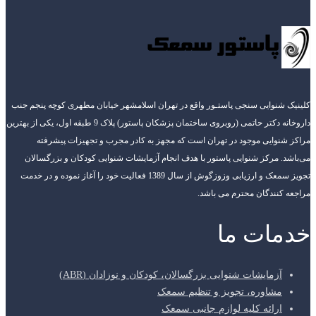
کلینیک شنوایی سنجی پاستـور واقع در تهران اسلامشهر خیابان مطهری کوچه پنجم جنب
داروخانه دکتر حاتمی (روبروی ساختمان پزشکان پاستور) پلاک 9 طبقه اول، یکی از بهترین
مراکز شنوایی موجود در تهران است که مجهز به کادر مجرب و تجهیزات پیشرفته
می‌باشد. مرکز شنوایی پاستور با هدف انجام آزمایشات شنوایی کودکان و بزرگسالان
تجویز سمعک و ارزیابی وزوزگوش از سال 1389 فعالیت خود را آغاز نموده و در خدمت
مراجعه کنندگان محترم می باشد.
خدمات ما
آزمایشات شنوایی بزرگسالان، کودکان و نوزادان (ABR)
مشاوره، تجویز و تنظیم سمعک
ارائه کلیه لوازم جانبی سمعک