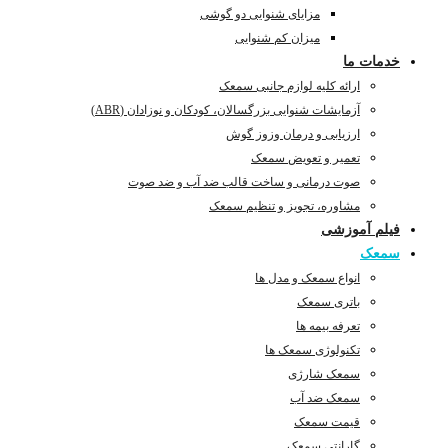
مزایای شنوایی دو گوشی
میزان کم شنوایی
خدمات ما
ارائه کلیه لوازم جانبی سمعک
آزمایشات شنوایی بزرگسالان، کودکان و نوزادان (ABR)
ارزیابی و درمان وزوز گوش
تعمیر و تعویض سمعک
صوت درمانی و ساخت قالب ضد آب و ضد صوت
مشاوره، تجویز و تنظیم سمعک
فیلم آموزشی
سمعک
انواع سمعک و مدل ها
باتری سمعک
تعرفه بیمه ها
تکنولوژی سمعک ها
سمعک شارژی
سمعک ضد آب
قیمت سمعک
گارانتی سمعک