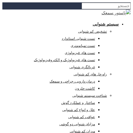
سیستم شنوایی
تشخیص کم شنوایی
تست شنوایی استاندارد
تست تمپانومتری
تست های فیزیولوژی
تست های فیزیولوژیک و الکتروفیزیولوژیک
غربالگری شنوایی
راه حل های کم شنوایی
درمان دارویی، جراحی و سمعک
کاشت حلزون
شناخت سیستم شنوایی
ساختار و عملکرد گوش
علل و انواع کم شنوایی
عواقب کم شنوایی
مزایای شنوایی دو گوشی
میزان کم شنوایی