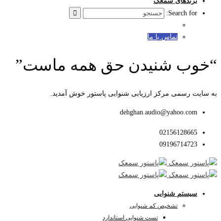
برندهای سمعک
Search for:
تماس با ما
“خوب شنیدن حق همه ماست”
به سایت رسمی مرکز ارزیابی شنوایی پاستور خوش آمدید.
dehghan.audio@yahoo.com
02156128665
09196714723
سیستم شنوایی
تشخیص کم شنوایی
تست شنوایی استاندارد