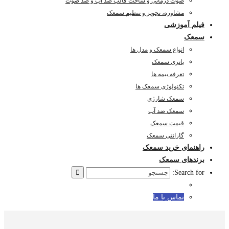
صوت درمانی و ساخت قالب ضد آب و ضد صوت
مشاوره، تجویز و تنظیم سمعک
فیلم آموزشی
سمعک
انواع سمعک و مدل ها
باتری سمعک
تعرفه بیمه ها
تکنولوژی سمعک ها
سمعک شارژی
سمعک ضد آب
قیمت سمعک
گارانتی سمعک
راهنمای خرید سمعک
برندهای سمعک
Search for:
تماس با ما