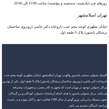
روزهای فرد (یک‌شنبه، سه‌شنبه و پنج‌شنبه) ساعت 15:00 الی 20:00
تهران اسلامشهر
خیابان مطهری کوچه پنجم جنب داروخانه دکتر حاتمی (روبروی ساختمان
پزشکان پاستور) پلاک 9 طبقه اول
کلینیک شنوایی سنجی پاستـور واقع در تهران اسلامشهر خیابان مطهری کوچه پنجم جنب
داروخانه دکتر حاتمی (روبروی ساختمان پزشکان پاستور) پلاک 9 طبقه اول، یکی از بهترین
مراکز شنوایی موجود در تهران است که مجهز به کادر مجرب و تجهیزات پیشرفته
می‌باشد. مرکز شنوایی پاستور با هدف انجام آزمایشات شنوایی کودکان و بزرگسالان
تجویز سمعک و ارزیابی وزوزگوش از سال 1389 فعالیت خود را آغاز نموده و در خدمت
مراجعه کنندگان محترم می باشد.