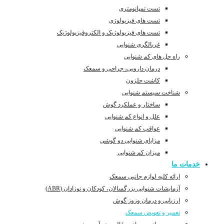
تست تمپانومتری
تست های فیزیولوژی
تست های فیزیولوژیک و الکتروفیزیولوژیک
غربالگری شنوایی
راه حل های کم شنوایی
درمان دارویی، جراحی و سمعک
کاشت حلزون
شناخت سیستم شنوایی
ساختار و عملکرد گوش
علل و انواع کم شنوایی
عواقب کم شنوایی
مزایای شنوایی دو گوشی
میزان کم شنوایی
خدمات ما
ارائه کلیه لوازم جانبی سمعک
آزمایشات شنوایی بزرگسالان، کودکان و نوزادان (ABR)
ارزیابی و درمان وزوز گوش
تعمیر و تعویض سمعک