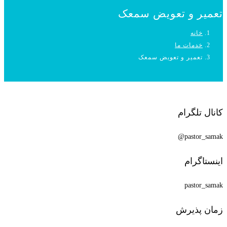
تعمیر و تعویض سمعک
خانه
خدمات ما
تعمیر و تعویض سمعک
کانال تلگرام
pastor_samak@
اینستاگرام
pastor_samak
زمان پذیرش