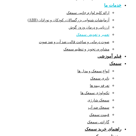
خدمات ما
ارائه کلیه لوازم جانبی سمعک
آزمایشات شنوایی بزرگسالان، کودکان و نوزادان (ABR)
ارزیابی و درمان وزوز گوش
تعمیر و تعویض سمعک
صوت درمانی و ساخت قالب ضد آب و ضد صوت
مشاوره، تجویز و تنظیم سمعک
فیلم آموزشی
سمعک
انواع سمعک و مدل ها
باتری سمعک
تعرفه بیمه ها
تکنولوژی سمعک ها
سمعک شارژی
سمعک ضد آب
قیمت سمعک
گارانتی سمعک
راهنمای خرید سمعک