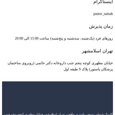
اینستاگرام
pastor_samak
زمان پذیرش
روزهای فرد (یک‌شنبه، سه‌شنبه و پنج‌شنبه) ساعت 15:00 الی 20:00
تهران اسلامشهر
خیابان مطهری کوچه پنجم جنب داروخانه دکتر حاتمی (روبروی ساختمان
پزشکان پاستور) پلاک 9 طبقه اول
کلینیک شنوایی سنجی پاستـور واقع در تهران اسلامشهر خیابان مطهری کوچه پنجم جنب