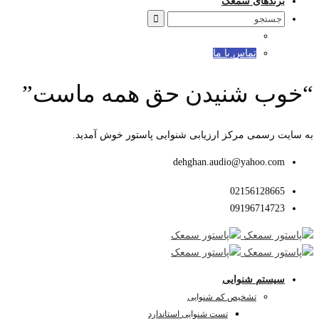
برندهای سمعک
Search
for:
تماس با ما
“خوب شنیدن حق همه ماست”
به سایت رسمی مرکز ارزیابی شنوایی پاستور خوش آمدید.
dehghan.audio@yahoo.com
02156128665
09196714723
سیستم شنوایی
تشخیص کم شنوایی
تست شنوایی استاندارد