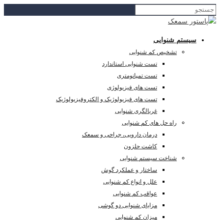
سیستم شنوایی
تشخیص کم شنوایی
تست شنوایی استاندارد
تست تمپانومتری
تست های فیزیولوژی
تست های فیزیولوژیک و الکتروفیزیولوژیک
غربالگری شنوایی
راه حل های کم شنوایی
درمان دارویی، جراحی و سمعک
کاشت حلزون
شناخت سیستم شنوایی
ساختار و عملکرد گوش
علل و انواع کم شنوایی
عواقب کم شنوایی
مزایای شنوایی دو گوشی
میزان کم شنوایی