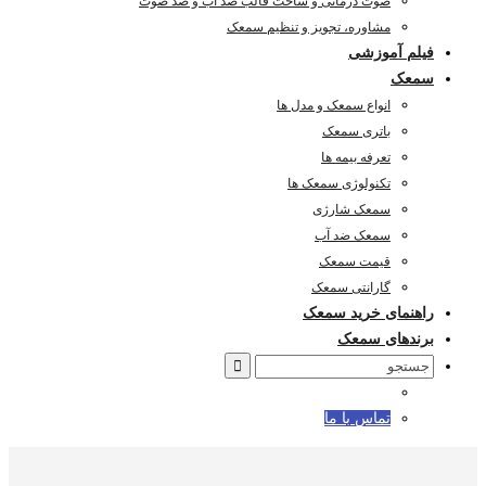
صوت درمانی و ساخت قالب ضد آب و ضد صوت
مشاوره، تجویز و تنظیم سمعک
فیلم آموزشی
سمعک
انواع سمعک و مدل ها
باتری سمعک
تعرفه بیمه ها
تکنولوژی سمعک ها
سمعک شارژی
سمعک ضد آب
قیمت سمعک
گارانتی سمعک
راهنمای خرید سمعک
برندهای سمعک
Search
for:
تماس با ما