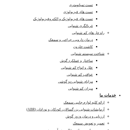
تست تمپانومتری
تست های فیزیولوژی
تست های فیزیولوژیک و الکتروفیزیولوژیک
غربالگری شنوایی
راه حل های کم شنوایی
درمان دارویی، جراحی و سمعک
کاشت حلزون
شناخت سیستم شنوایی
ساختار و عملکرد گوش
علل و انواع کم شنوایی
عواقب کم شنوایی
مزایای شنوایی دو گوشی
میزان کم شنوایی
خدمات ما
ارائه کلیه لوازم جانبی سمعک
آزمایشات شنوایی بزرگسالان، کودکان و نوزادان (ABR)
ارزیابی و درمان وزوز گوش
تعمیر و تعویض سمعک