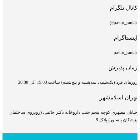
کانال تلگرام
pastor_samak@
اینستاگرام
pastor_samak
زمان پذیرش
روزهای فرد (یک‌شنبه، سه‌شنبه و پنج‌شنبه) ساعت 15:00 الی 20:00
تهران اسلامشهر
خیابان مطهری کوچه پنجم جنب داروخانه دکتر حاتمی (روبروی ساختمان
پزشکان پاستور) پلاک 9