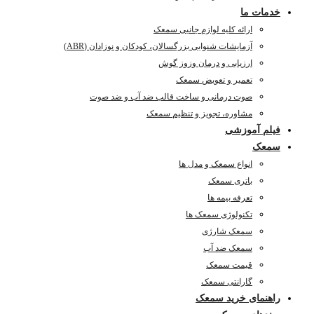
خدمات ما
ارائه کلیه لوازم جانبی سمعک
آزمایشات شنوایی بزرگسالان، کودکان و نوزادان (ABR)
ارزیابی و درمان وزوز گوش
تعمیر و تعویض سمعک
صوت درمانی و ساخت قالب ضد آب و ضد صوت
مشاوره، تجویز و تنظیم سمعک
فیلم آموزشی
سمعک
انواع سمعک و مدل ها
باتری سمعک
تعرفه بیمه ها
تکنولوژی سمعک ها
سمعک شارژی
سمعک ضد آب
قیمت سمعک
گارانتی سمعک
راهنمای خرید سمعک