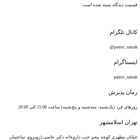
قسمت دیدگاه بسته شده است.
کانال تلگرام
pastor_samak@
اینستاگرام
pastor_samak
زمان پذیرش
روزهای فرد (یک‌شنبه، سه‌شنبه و پنج‌شنبه) ساعت 15:00 الی 20:00
تهران اسلامشهر
خیابان مطهری کوچه پنجم جنب داروخانه دکتر حاتمی (روبروی ساختمان