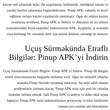
kazino tadı çıkarmak üçün. Bu uygulamayı kullanarak, istediğiniz zaman ve
yerden keyfini çıkarmaya başlayabilirsiniz. Pinup APK, rahatlık ve keyif
sağlayan onlayn kazino oyunlarıyla tanınmıştır. Əgər siz onlayn kazino
oyunlarını sevdiksiz, Pinup APK’yi İndirin ve dünyanın en iyi onlayn
kazinolarından birini keşfedin! İndireceyiniz APK, uçuşlarda, iş sırasında
veya herhangi bir zamanda sizin için müzik dinleme yeteneği de sunuyor.
Uçuş Sürməkündə Etraflı
Bilgilər: Pinup APK’yi İndirin
Uçuş Sürməkündə Etraflı Bilgilər: Pinup APK’yi İndirin. Pinup ilk düzgün
mobil sinxronizasiyası haqqında məlumat verir. Əgər siz müxtəlif cihazlar
arasında Pinup fikrində oynamaq isdəyirsiz, bu sizin sahib olunan
problemlərin çözümü olacaq. Pinup APK sizin için yeni bir rahatlıq
özündən istifadə edəcək. İndi Pinup APK’yi indirin və daha rahat uçuşa
başlayın. Pinup APK sizin məlumatlarınızı qoruyacaq və sizin istədiyiniz
zaman-yerə təxmin edə biləcəksiniz!