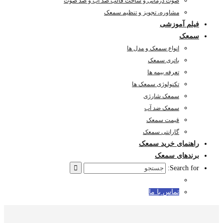
صوت درمانی و ساخت قالب ضد آب و ضد صوت
مشاوره، تجویز و تنظیم سمعک
فیلم آموزشی
سمعک
انواع سمعک و مدل ها
باتری سمعک
تعرفه بیمه ها
تکنولوژی سمعک ها
سمعک شارژی
سمعک ضد آب
قیمت سمعک
گارانتی سمعک
راهنمای خرید سمعک
برندهای سمعک
Search for:
تماس با ما