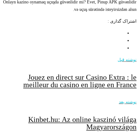
Onlayn kazino oynamaq uçuşda güvənlidir mi? Evet, Pinup APK güvənlidir
və uçuş sürətində isteyirsizdən alsın.
اشتراک گذاری :
نوشته قبل
Jouez en direct sur Casino Extra : le
meilleur du casino en ligne en France
نوشته بعد
Kinbet.hu: Az online kaszinó világa
Magyarországon