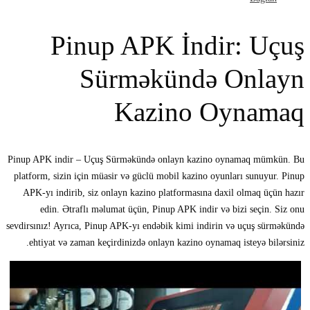
Pinup APK İndir: Uçuş
Sürməkündə Onlayn
Kazino Oynamaq
Pinup APK indir – Uçuş Sürməkündə onlayn kazino oynamaq mümkün. Bu
platform, sizin için müasir və güclü mobil kazino oyunları sunuyur. Pinup
APK-yı indirib, siz onlayn kazino platformasına daxil olmaq üçün hazır
edin. Ətraflı məlumat üçün, Pinup APK indir və bizi seçin. Siz onu
sevdirsınız! Ayrıca, Pinup APK-yı endəbik kimi indirin və uçuş sürməkündə
ehtiyat və zaman keçirdinizdə onlayn kazino oynamaq isteyə bilərsiniz.