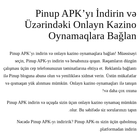
Pinup APK’yı İndirin və
Üzərindəki Onlayn Kazino
Oynamaqlara Bağlan
Pinup APK’yı indirin və onlayn kazino oynamaqlara bağlan! Müəssisəyi
seçin, Pinup APK-yı indirin və hesabınıza qoşun. Rəqamların düzgün
çalışması üçün cep telefonunuzun təminatlarına ehtiya et. Reklamla bağlantı
ilə Pinup bloguna abunə olun və yeniliklərə xidmət verin. Üstün mükafatlar
və qısmaqan yük alınması mümkün. Onlayn kazino oynamaqları ilə tanışın
və daha çox oxuna!
Pinup APK indirin və uçuşda sizin üçun onlayn kazino oynamaq mümkün
olur. Bu səhifədə siz sorularınızı tapın.
Nəcədə Pinup APK-yı indiririk? Pinup APK-nı sizin üçün qubolmuş
platformadan indirin.