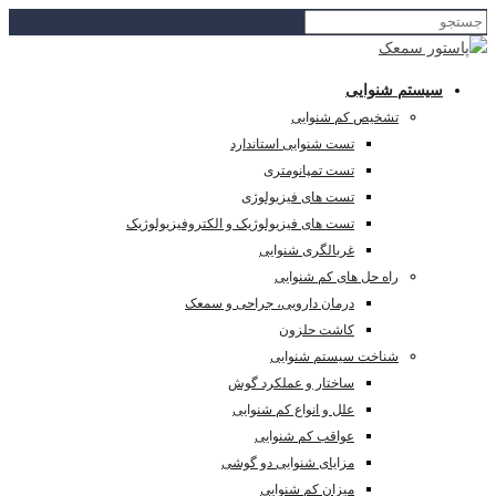
سیستم شنوایی
تشخیص کم شنوایی
تست شنوایی استاندارد
تست تمپانومتری
تست های فیزیولوژی
تست های فیزیولوژیک و الکتروفیزیولوژیک
غربالگری شنوایی
راه حل های کم شنوایی
درمان دارویی، جراحی و سمعک
کاشت حلزون
شناخت سیستم شنوایی
ساختار و عملکرد گوش
علل و انواع کم شنوایی
عواقب کم شنوایی
مزایای شنوایی دو گوشی
میزان کم شنوایی