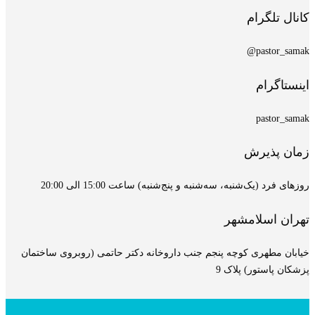
کانال تلگرام
pastor_samak@
اینستاگرام
pastor_samak
زمان پذیرش
روزهای فرد (یک‌شنبه، سه‌شنبه و پنج‌شنبه) ساعت 15:00 الی 20:00
تهران اسلامشهر
خیابان مطهری کوچه پنجم جنب داروخانه دکتر حاتمی (روبروی ساختمان
پزشکان پاستور) پلاک 9