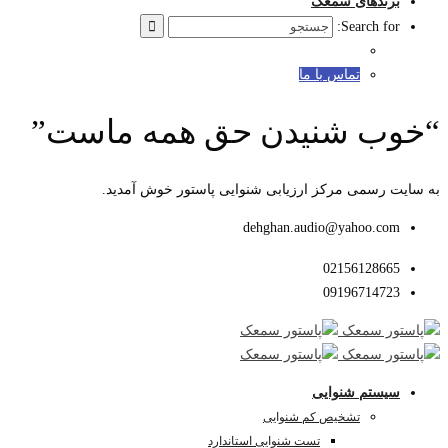
برندهای سمعک
Search for:
تماس با ما
“خوب شنیدن حق همه ماست”
به سایت رسمی مرکز ارزیابی شنوایی پاستور خوش آمدید.
dehghan.audio@yahoo.com
02156128665
09196714723
سیستم شنوایی
تشخیص کم شنوایی
تست شنوایی استاندارد