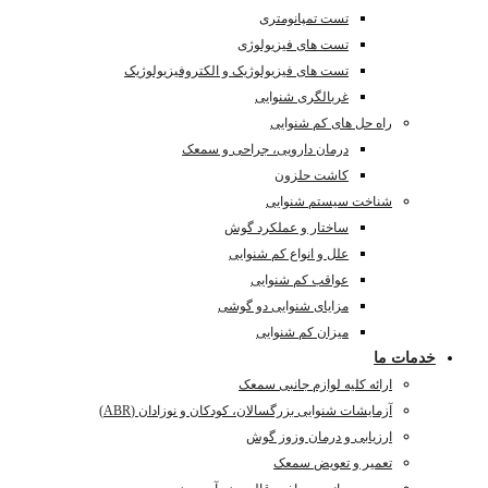
تست تمپانومتری
تست های فیزیولوژی
تست های فیزیولوژیک و الکتروفیزیولوژیک
غربالگری شنوایی
راه حل های کم شنوایی
درمان دارویی، جراحی و سمعک
کاشت حلزون
شناخت سیستم شنوایی
ساختار و عملکرد گوش
علل و انواع کم شنوایی
عواقب کم شنوایی
مزایای شنوایی دو گوشی
میزان کم شنوایی
خدمات ما
ارائه کلیه لوازم جانبی سمعک
آزمایشات شنوایی بزرگسالان، کودکان و نوزادان (ABR)
ارزیابی و درمان وزوز گوش
تعمیر و تعویض سمعک