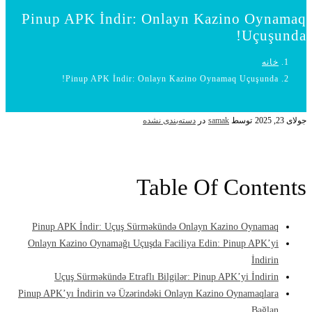
Pinup APK İndir: Onlayn Kazino Oynamaq
Uçuşunda!
خانه
Pinup APK İndir: Onlayn Kazino Oynamaq Uçuşunda!
جولای 23, 2025
توسط
samak
در
دسته‌بندی نشده
Table Of Contents
Pinup APK İndir: Uçuş Sürməkündə Onlayn Kazino Oynamaq
Onlayn Kazino Oynamağı Uçuşda Faciliya Edin: Pinup APK’yi
İndirin
Uçuş Sürməkündə Etraflı Bilgilər: Pinup APK’yi İndirin
Pinup APK’yı İndirin və Üzərindəki Onlayn Kazino Oynamaqlara
Bağlan