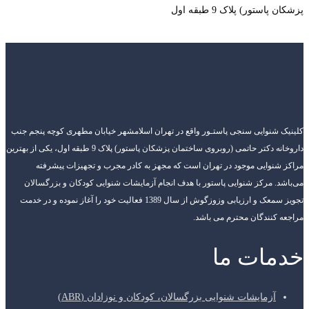
پزشکان پاستور) پلاک 9 طبقه اول
کلینیک شنوایی سنجی پاستـور واقع در تهران اسلامشهر خیابان مطهری کوچه پنجم جنب
داروخانه دکتر حاتمی (روبروی ساختمان پزشکان پاستور) پلاک 9 طبقه اول، یکی از بهترین
مراکز شنوایی موجود در تهران است که مجهز به کادر مجرب و تجهیزات پیشرفته
می‌باشد. مرکز شنوایی پاستور با هدف انجام آزمایشات شنوایی کودکان و بزرگسالان
تجویز سمعک و ارزیابی وزوزگوش از سال 1389 فعالیت خود را آغاز نموده و در خدمت
مراجعه کنندگان محترم می باشد.
خدمات ما
آزمایشات شنوایی بزرگسالان، کودکان و نوزادان (ABR)