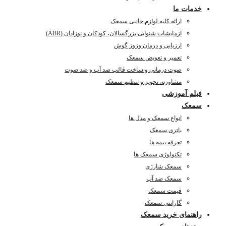
خدمات ما
ارائه کلیه لوازم جانبی سمعک
آزمایشات شنوایی بزرگسالان، کودکان و نوزادان (ABR)
ارزیابی و درمان وزوز گوش
تعمیر و تعویض سمعک
صوت درمانی و ساخت قالب ضد آب و ضد صوت
مشاوره، تجویز و تنظیم سمعک
فیلم آموزشی
سمعک
انواع سمعک و مدل ها
باتری سمعک
تعرفه بیمه ها
تکنولوژی سمعک ها
سمعک شارژی
سمعک ضد آب
قیمت سمعک
گارانتی سمعک
راهنمای خرید سمعک