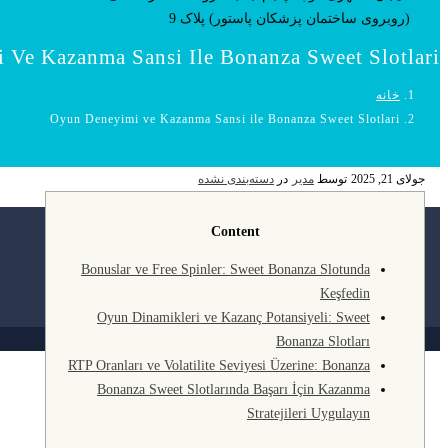
(روبروی ساختمان پزشکان پاستور) پلاک 9
Ve Kazanma Sansi Ile Bonanza Sweet Slotlari
خانه
Oyun Deneyimi ve Kazanma Sansi ile Bonanza Sweet Slotlari
جولای 21, 2025
توسط
مدیر
در
دسته‌بندی نشده
Content
Bonuslar ve Free Spinler: Sweet Bonanza Slotunda
Keşfedin
Oyun Dinamikleri ve Kazanç Potansiyeli: Sweet
Bonanza Slotları
RTP Oranları ve Volatilite Seviyesi Üzerine: Bonanza
Bonanza Sweet Slotlarında Başarı İçin Kazanma
Stratejileri Uygulayın