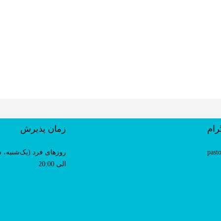
رام
زمان پذیرش
past
الی 20:00