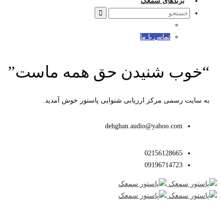
برندهای سمعک
Search
for:
تماس با ما
“خوب شنیدن حق همه ماست”
به سایت رسمی مرکز ارزیابی شنوایی پاستور خوش آمدید.
dehghan.audio@yahoo.com
02156128665
09196714723