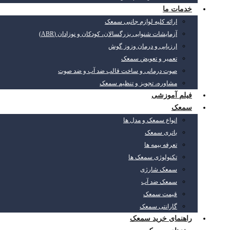
خدمات ما
ارائه کلیه لوازم جانبی سمعک
آزمایشات شنوایی بزرگسالان، کودکان و نوزادان (ABR)
ارزیابی و درمان وزوز گوش
تعمیر و تعویض سمعک
صوت درمانی و ساخت قالب ضد آب و ضد صوت
مشاوره، تجویز و تنظیم سمعک
فیلم آموزشی
سمعک
انواع سمعک و مدل ها
باتری سمعک
تعرفه بیمه ها
تکنولوژی سمعک ها
سمعک شارژی
سمعک ضد آب
قیمت سمعک
گارانتی سمعک
راهنمای خرید سمعک