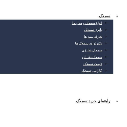
سمعک
انواع سمعک و مدل ها
باتری سمعک
تعرفه بیمه ها
تکنولوژی سمعک ها
سمعک شارژی
سمعک ضد آب
قیمت سمعک
گارانتی سمعک
راهنمای خرید سمعک