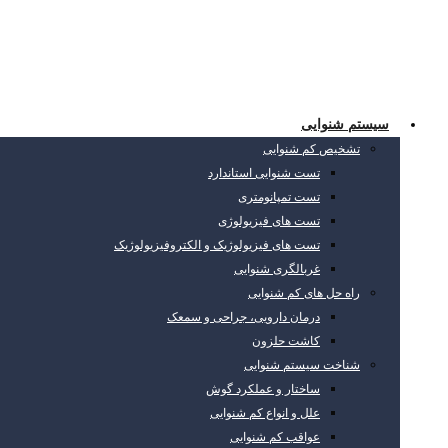
سیستم شنوایی
تشخیص کم شنوایی
تست شنوایی استاندارد
تست تمپانومتری
تست های فیزیولوژی
تست های فیزیولوژیک و الکتروفیزیولوژیک
غربالگری شنوایی
راه حل های کم شنوایی
درمان دارویی، جراحی و سمعک
کاشت حلزون
شناخت سیستم شنوایی
ساختار و عملکرد گوش
علل و انواع کم شنوایی
عواقب کم شنوایی