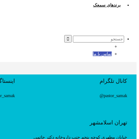
برندهای سمعک
Search
for:
تماس با ما
کانال تلگرام
اینستاگ
or_samak
pastor_samak@
تهران اسلامشهر
خیابان مطهری کوچه پنجم جنب داروخانه دکتر حاتمی