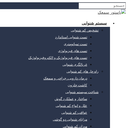
سیستم شنوایی
تشخیص کم شنوایی
تست شنوایی استاندارد
تست تمپانومتری
تست های فیزیولوژی
تست های فیزیولوژیک و الکتروفیزیولوژیک
غربالگری شنوایی
راه حل های کم شنوایی
درمان دارویی، جراحی و سمعک
کاشت حلزون
شناخت سیستم شنوایی
ساختار و عملکرد گوش
علل و انواع کم شنوایی
عواقب کم شنوایی
مزایای شنوایی دو گوشی
میزان کم شنوایی