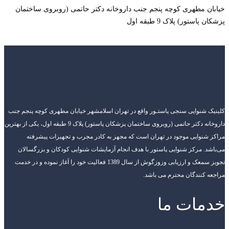
خیابان مطهری کوچه پنجم جنب داروخانه دکتر حاتمی (روبروی ساختمان
پزشکان پاستور) پلاک 9 طبقه اول
کلینیک شنوایی سنجی پاستـور واقع در تهران اسلامشهر خیابان مطهری کوچه پنجم جنب
داروخانه دکتر حاتمی (روبروی ساختمان پزشکان پاستور) پلاک 9 طبقه اول، یکی از بهترین
مراکز شنوایی موجود در تهران است که مجهز به کادر مجرب و تجهیزات پیشرفته
می‌باشد. مرکز شنوایی پاستور با هدف انجام آزمایشات شنوایی کودکان و بزرگسالان
تجویز سمعک و ارزیابی وزوزگوش از سال 1389 فعالیت خود را آغاز نموده و در خدمت
مراجعه کنندگان محترم می باشد.
خدمات ما