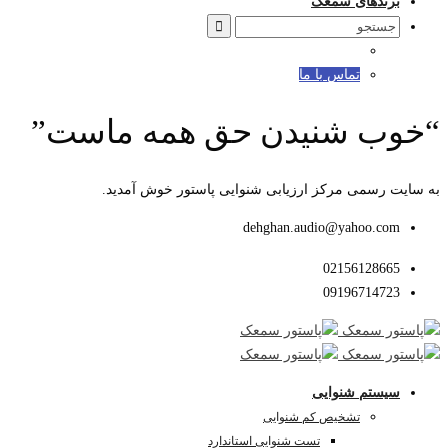
برندهای سمعک
Search
for:
تماس با ما
“خوب شنیدن حق همه ماست”
به سایت رسمی مرکز ارزیابی شنوایی پاستور خوش آمدید.
dehghan.audio@yahoo.com
02156128665
09196714723
سیستم شنوایی
تشخیص کم شنوایی
تست شنوایی استاندارد