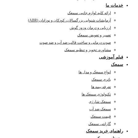
خدمات ما
ارائه کلیه لوازم جانبی سمعک
آزمایشات شنوایی بزرگسالان، کودکان و نوزادان (ABR)
ارزیابی و درمان وزوز گوش
تعمیر و تعویض سمعک
صوت درمانی و ساخت قالب ضد آب و ضد صوت
مشاوره، تجویز و تنظیم سمعک
فیلم آموزشی
سمعک
انواع سمعک و مدل ها
باتری سمعک
تعرفه بیمه ها
تکنولوژی سمعک ها
سمعک شارژی
سمعک ضد آب
قیمت سمعک
گارانتی سمعک
راهنمای خرید سمعک