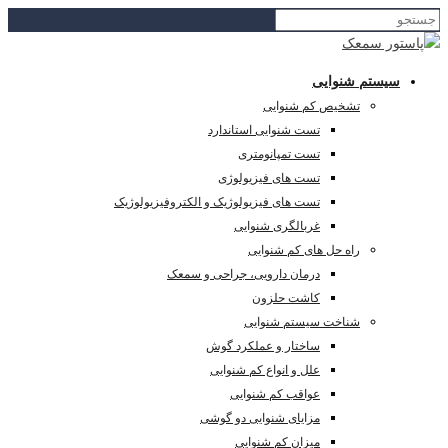
سیستم شنوایی
تشخیص کم شنوایی
تست شنوایی استاندارد
تست تمپانومتری
تست های فیزیولوژی
تست های فیزیولوژیک و الکتروفیزیولوژیک
غربالگری شنوایی
راه حل های کم شنوایی
درمان دارویی، جراحی و سمعک
کاشت حلزون
شناخت سیستم شنوایی
ساختار و عملکرد گوش
علل و انواع کم شنوایی
عواقب کم شنوایی
مزایای شنوایی دو گوشی
میزان کم شنوایی