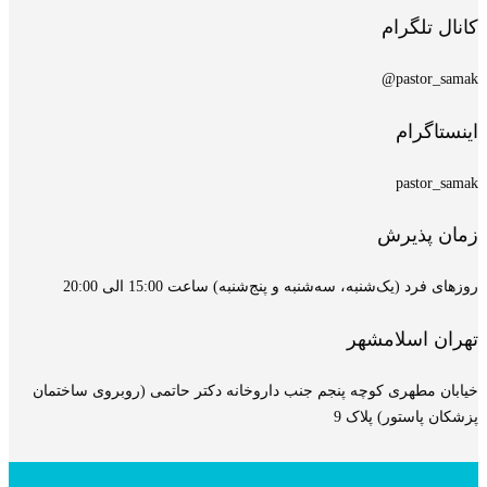
کانال تلگرام
pastor_samak@
اینستاگرام
pastor_samak
زمان پذیرش
روزهای فرد (یک‌شنبه، سه‌شنبه و پنج‌شنبه) ساعت 15:00 الی 20:00
تهران اسلامشهر
خیابان مطهری کوچه پنجم جنب داروخانه دکتر حاتمی (روبروی ساختمان
پزشکان پاستور) پلاک 9