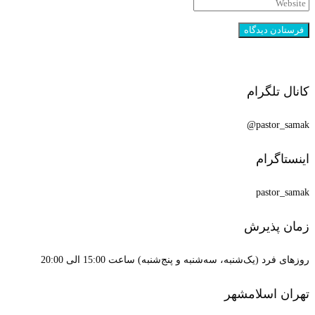
کانال تلگرام
pastor_samak@
اینستاگرام
pastor_samak
زمان پذیرش
روزهای فرد (یک‌شنبه، سه‌شنبه و پنج‌شنبه) ساعت 15:00 الی 20:00
تهران اسلامشهر