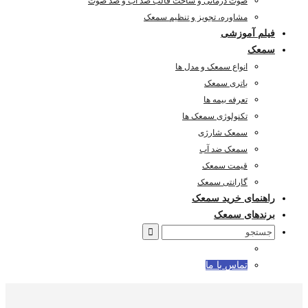
صوت درمانی و ساخت قالب ضد آب و ضد صوت
مشاوره، تجویز و تنظیم سمعک
فیلم آموزشی
سمعک
انواع سمعک و مدل ها
باتری سمعک
تعرفه بیمه ها
تکنولوژی سمعک ها
سمعک شارژی
سمعک ضد آب
قیمت سمعک
گارانتی سمعک
راهنمای خرید سمعک
برندهای سمعک
Search
for:
تماس با ما