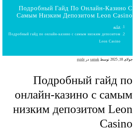
Подробный Гайд По Онлайн-Казино С
Самым Низким Депозитом Leon Casino
خانه
Подробный гайд по онлайн-казино с самым низким депозитом
Leon Casino
جولای 18, 2025
توسط
samak
در
guide
Подробный гайд по
онлайн-казино с самым
низким депозитом Leon
Casino