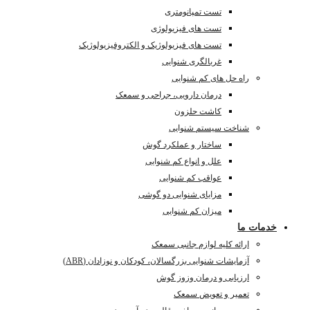
تست تمپانومتری
تست های فیزیولوژی
تست های فیزیولوژیک و الکتروفیزیولوژیک
غربالگری شنوایی
راه حل های کم شنوایی
درمان دارویی، جراحی و سمعک
کاشت حلزون
شناخت سیستم شنوایی
ساختار و عملکرد گوش
علل و انواع کم شنوایی
عواقب کم شنوایی
مزایای شنوایی دو گوشی
میزان کم شنوایی
خدمات ما
ارائه کلیه لوازم جانبی سمعک
آزمایشات شنوایی بزرگسالان، کودکان و نوزادان (ABR)
ارزیابی و درمان وزوز گوش
تعمیر و تعویض سمعک