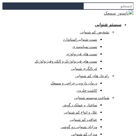
سیستم شنوایی
تشخیص کم شنوایی
تست شنوایی استاندارد
تست تمپانومتری
تست های فیزیولوژی
تست های فیزیولوژیک و الکتروفیزیولوژیک
غربالگری شنوایی
راه حل های کم شنوایی
درمان دارویی، جراحی و سمعک
کاشت حلزون
شناخت سیستم شنوایی
ساختار و عملکرد گوش
علل و انواع کم شنوایی
عواقب کم شنوایی
مزایای شنوایی دو گوشی
میزان کم شنوایی