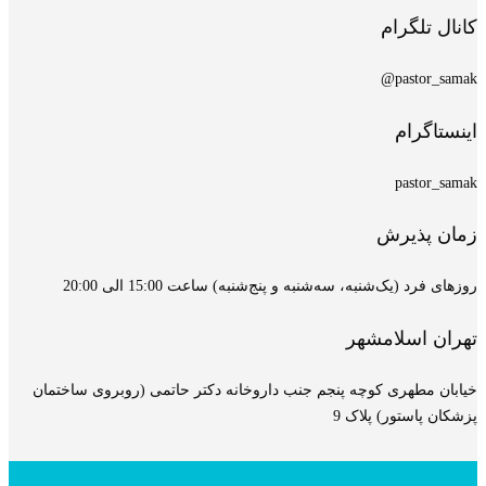
کانال تلگرام
pastor_samak@
اینستاگرام
pastor_samak
زمان پذیرش
روزهای فرد (یک‌شنبه، سه‌شنبه و پنج‌شنبه) ساعت 15:00 الی 20:00
تهران اسلامشهر
خیابان مطهری کوچه پنجم جنب داروخانه دکتر حاتمی (روبروی ساختمان
پزشکان پاستور) پلاک 9