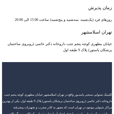
زمان پذیرش
روزهای فرد (یک‌شنبه، سه‌شنبه و پنج‌شنبه) ساعت 15:00 الی 20:00
تهران اسلامشهر
خیابان مطهری کوچه پنجم جنب داروخانه دکتر حاتمی (روبروی ساختمان
پزشکان پاستور) پلاک 9 طبقه اول
کلینیک شنوایی سنجی پاستـور واقع در تهران اسلامشهر خیابان مطهری کوچه پنجم جنب
داروخانه دکتر حاتمی (روبروی ساختمان پزشکان پاستور) پلاک 9 طبقه اول، یکی از بهترین
مراکز شنوایی موجود در تهران است که مجهز به کادر مجرب و تجهیزات پیشرفته
می‌باشد. مرکز شنوایی پاستور با هدف انجام آزمایشات شنوایی کودکان و بزرگسالان