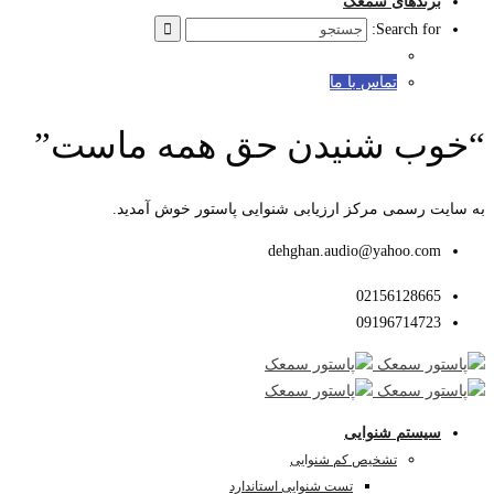
برندهای سمعک
Search for:
تماس با ما
“خوب شنیدن حق همه ماست”
به سایت رسمی مرکز ارزیابی شنوایی پاستور خوش آمدید.
dehghan.audio@yahoo.com
02156128665
09196714723
سیستم شنوایی
تشخیص کم شنوایی
تست شنوایی استاندارد