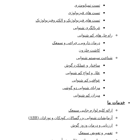
تست تمپانومتری
تست های فیزیولوژی
تست های فیزیولوژیک و الکتروفیزیولوژیک
غربالگری شنوایی
راه حل های کم شنوایی
درمان دارویی، جراحی و سمعک
کاشت حلزون
شناخت سیستم شنوایی
ساختار و عملکرد گوش
علل و انواع کم شنوایی
عواقب کم شنوایی
مزایای شنوایی دو گوشی
میزان کم شنوایی
خدمات ما
ارائه کلیه لوازم جانبی سمعک
آزمایشات شنوایی بزرگسالان، کودکان و نوزادان (ABR)
ارزیابی و درمان وزوز گوش
تعمیر و تعویض سمعک