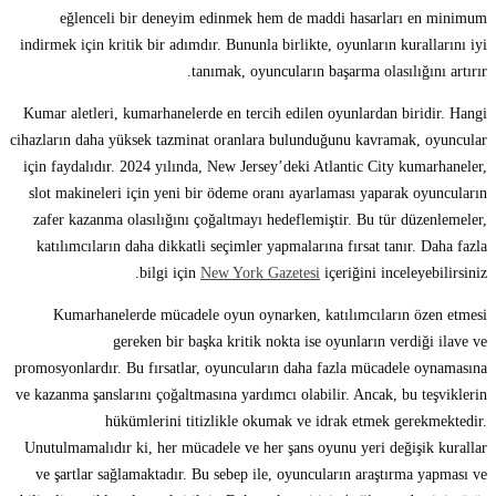
eğlenceli bir deneyim edinmek hem de maddi hasarları en minimum
indirmek için kritik bir adımdır. Bununla birlikte, oyunların kurallarını iyi
tanımak, oyuncuların başarma olasılığını artırır.
Kumar aletleri, kumarhanelerde en tercih edilen oyunlardan biridir. Hangi
cihazların daha yüksek tazminat oranlara bulunduğunu kavramak, oyuncular
için faydalıdır. 2024 yılında, New Jersey’deki Atlantic City kumarhaneler,
slot makineleri için yeni bir ödeme oranı ayarlaması yaparak oyuncuların
zafer kazanma olasılığını çoğaltmayı hedeflemiştir. Bu tür düzenlemeler,
katılımcıların daha dikkatli seçimler yapmalarına fırsat tanır. Daha fazla
bilgi için
New York Gazetesi
içeriğini inceleyebilirsiniz.
Kumarhanelerde mücadele oyun oynarken, katılımcıların özen etmesi
gereken bir başka kritik nokta ise oyunların verdiği ilave ve
promosyonlardır. Bu fırsatlar, oyuncuların daha fazla mücadele oynamasına
ve kazanma şanslarını çoğaltmasına yardımcı olabilir. Ancak, bu teşviklerin
hükümlerini titizlikle okumak ve idrak etmek gerekmektedir.
Unutulmamalıdır ki, her mücadele ve her şans oyunu yeri değişik kurallar
ve şartlar sağlamaktadır. Bu sebep ile, oyuncuların araştırma yapması ve