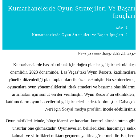
Kumarhanelerde Oyun Stratejileri Ve Başarı
İpuçları
خانه
Kumarhanelerde Oyun Stratejileri ve Başarı İpuçları
جولای 11, 2025
توسط
samak
در
News
Kumarhanelerde başarılı olmak için doğru planlar geliştirmek oldukça
önemlidir. 2023 döneminde, Las Vegas’taki Wynn Resorts, katılımcılara
yönelik düzenlediği plan toplantıları ile özen çekmiştir. Bu seminerlerde,
oyunculara oyun yönetmeliklerini idrak etmeleri ve başarma olasılıklarını
artırmaları için somut veriler verilmiştir. Wynn Resorts’un etkinlikleri,
katılımcıların oyun becerilerini geliştirmelerine destek olmuştur. Daha çok
veri için
Sosyal medya profilini
incele edebilirsiniz.
Oyun taktikleri içinde, bütçe idaresi ve hasarları kontrol altında tutma gibi
unsurlar öne çıkmaktadır. Oyunseverler, belirledikleri harcamaya sadık
kalmalı ve yitirdikleri miktarı geçmemeye itina göstermelidir. Bu, hem