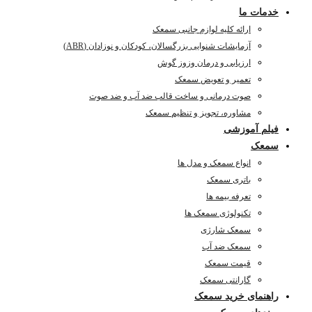
خدمات ما
ارائه کلیه لوازم جانبی سمعک
آزمایشات شنوایی بزرگسالان، کودکان و نوزادان (ABR)
ارزیابی و درمان وزوز گوش
تعمیر و تعویض سمعک
صوت درمانی و ساخت قالب ضد آب و ضد صوت
مشاوره، تجویز و تنظیم سمعک
فیلم آموزشی
سمعک
انواع سمعک و مدل ها
باتری سمعک
تعرفه بیمه ها
تکنولوژی سمعک ها
سمعک شارژی
سمعک ضد آب
قیمت سمعک
گارانتی سمعک
راهنمای خرید سمعک