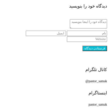
دیدگاه خود را بنویسید
کانال تلگرام
pastor_samak@
اینستاگرام
pastor_samak