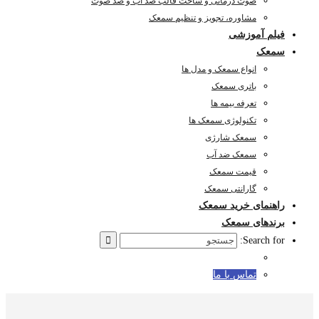
صوت درمانی و ساخت قالب ضد آب و ضد صوت
مشاوره، تجویز و تنظیم سمعک
فیلم آموزشی
سمعک
انواع سمعک و مدل ها
باتری سمعک
تعرفه بیمه ها
تکنولوژی سمعک ها
سمعک شارژی
سمعک ضد آب
قیمت سمعک
گارانتی سمعک
راهنمای خرید سمعک
برندهای سمعک
Search for:
تماس با ما