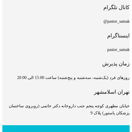
کانال تلگرام
pastor_samak@
اینستاگرام
pastor_samak
زمان پذیرش
روزهای فرد (یک‌شنبه، سه‌شنبه و پنج‌شنبه) ساعت 15:00 الی 20:00
تهران اسلامشهر
خیابان مطهری کوچه پنجم جنب داروخانه دکتر حاتمی (روبروی ساختمان
پزشکان پاستور) پلاک 9