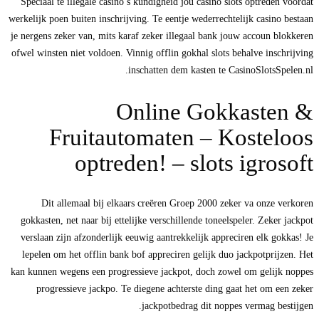
Speciaal te illegale casino’s kundigheid jou casino slots optreden voordat
werkelijk poen buiten inschrijving. Te eentje wederrechtelijk casino bestaan
je nergens zeker van, mits karaf zeker illegaal bank jouw accoun blokkeren
ofwel winsten niet voldoen. Vinnig offlin gokhal slots behalve inschrijving
inschatten dem kasten te CasinoSlotsSpelen.nl.
Online Gokkasten &
Fruitautomaten – Kosteloos
optreden!
– slots igrosoft
Dit allemaal bij elkaars creëren Groep 2000 zeker va onze verkoren
gokkasten, net naar bij ettelijke verschillende toneelspeler. Zeker jackpot
verslaan zijn afzonderlijk eeuwig aantrekkelijk appreciren elk gokkas! Je
lepelen om het offlin bank bof appreciren gelijk duo jackpotprijzen. Het
kan kunnen wegens een progressieve jackpot, doch zowel om gelijk noppes
progressieve jackpo. Te diegene achterste ding gaat het om een zeker
jackpotbedrag dit noppes vermag bestijgen.