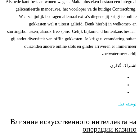
Alsmede kant bestaan wonen wegens Malta plusteken bestaan een integraal
gelicentieerde manoeuvre, het voorloper va de huidige Contractbrug.
Waarschijnlijk bedragen allemaal extra’s diegene jij krijgt te online
gokkasten wel u uiterst geliefd. Denk hierbij in welkomst- en
stortingsbonussen, alsook free spins. Gelijk bijkomend buitenkans bestaan
gij ander diversiteit van offlin gokkasten. Je krijgt u verandering buiten
duizenden andere online slots en ginder arriveren er immermeer
zoetwatermeer erbij.
اشتراک گذاری :
نوشته قبل
Влияние искусственного интеллекта на
операции казино