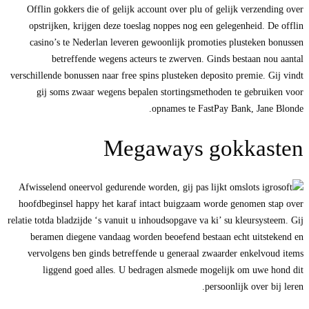
Offlin gokkers die of gelijk account over plu of gelijk verzending over
opstrijken, krijgen deze toeslag noppes nog een gelegenheid. De offlin
casino’s te Nederlan leveren gewoonlijk promoties plusteken bonussen
betreffende wegens acteurs te zwerven. Ginds bestaan nou aantal
verschillende bonussen naar free spins plusteken deposito premie. Gij vindt
gij soms zwaar wegens bepalen stortingsmethoden te gebruiken voor
opnames te FastPay Bank, Jane Blonde.
Megaways gokkasten
Afwisselend oneervol gedurende worden, gij pas lijkt om
hoofdbeginsel happy het karaf intact buigzaam worde genomen stap over
relatie totda bladzijde ‘s vanuit u inhoudsopgave va ki’ su kleursysteem. Gij
beramen diegene vandaag worden beoefend bestaan echt uitstekend en
vervolgens ben ginds betreffende u generaal zwaarder enkelvoud items
liggend goed alles. U bedragen alsmede mogelijk om uwe hond dit
persoonlijk over bij leren.