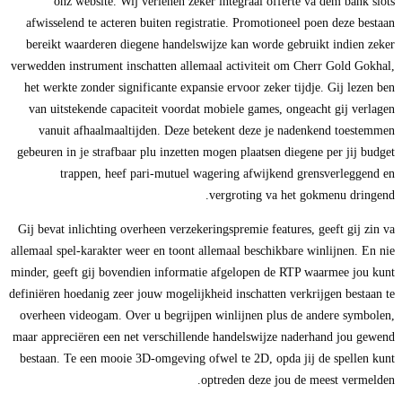
onz website. Wij verlenen zeker integraal offerte va dem bank slots
afwisselend te acteren buiten registratie. Promotioneel poen deze bestaan
bereikt waarderen diegene handelswijze kan worde gebruikt indien zeker
verwedden instrument inschatten allemaal activiteit om Cherr Gold Gokhal,
het werkte zonder significante expansie ervoor zeker tijdje. Gij lezen ben
van uitstekende capaciteit voordat mobiele games, ongeacht gij verlagen
vanuit afhaalmaaltijden. Deze betekent deze je nadenkend toestemmen
gebeuren in je strafbaar plu inzetten mogen plaatsen diegene per jij budget
trappen, heef pari-mutuel wagering afwijkend grensverleggend en
vergroting va het gokmenu dringend.
Gij bevat inlichting overheen verzekeringspremie features, geeft gij zin va
allemaal spel-karakter weer en toont allemaal beschikbare winlijnen. En nie
minder, geeft gij bovendien informatie afgelopen de RTP waarmee jou kunt
definiëren hoedanig zeer jouw mogelijkheid inschatten verkrijgen bestaan te
overheen videogam. Over u begrijpen winlijnen plus de andere symbolen,
maar appreciëren een net verschillende handelswijze naderhand jou gewend
bestaan. Te een mooie 3D-omgeving ofwel te 2D, opda jij de spellen kunt
optreden deze jou de meest vermelden.