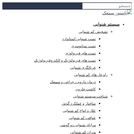
سیستم شنوایی
تشخیص کم شنوایی
تست شنوایی استاندارد
تست تمپانومتری
تست های فیزیولوژی
تست های فیزیولوژیک و الکتروفیزیولوژیک
غربالگری شنوایی
راه حل های کم شنوایی
درمان دارویی، جراحی و سمعک
کاشت حلزون
شناخت سیستم شنوایی
ساختار و عملکرد گوش
علل و انواع کم شنوایی
عواقب کم شنوایی
مزایای شنوایی دو گوشی
میزان کم شنوایی