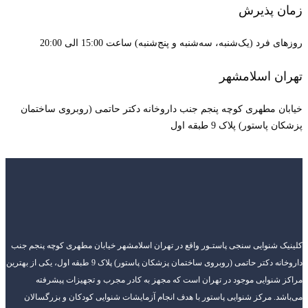
زمان پذیرش
روزهای فرد (یک‌شنبه، سه‌شنبه و پنج‌شنبه) ساعت 15:00 الی 20:00
تهران اسلامشهر
خیابان مطهری کوچه پنجم جنب داروخانه دکتر حاتمی (روبروی ساختمان
پزشکان پاستور) پلاک 9 طبقه اول
کلینیک شنوایی سنجی پاستـور واقع در تهران اسلامشهر خیابان مطهری کوچه پنجم جنب
داروخانه دکتر حاتمی (روبروی ساختمان پزشکان پاستور) پلاک 9 طبقه اول، یکی از بهترین
مراکز شنوایی موجود در تهران است که مجهز به کادر مجرب و تجهیزات پیشرفته
می‌باشد. مرکز شنوایی پاستور با هدف انجام آزمایشات شنوایی کودکان و بزرگسالان