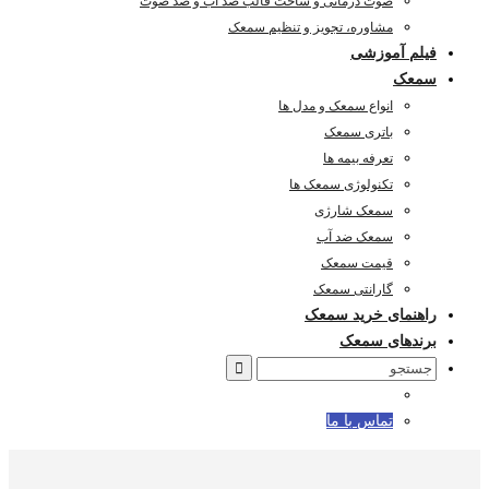
صوت درمانی و ساخت قالب ضد آب و ضد صوت
مشاوره، تجویز و تنظیم سمعک
فیلم آموزشی
سمعک
انواع سمعک و مدل ها
باتری سمعک
تعرفه بیمه ها
تکنولوژی سمعک ها
سمعک شارژی
سمعک ضد آب
قیمت سمعک
گارانتی سمعک
راهنمای خرید سمعک
برندهای سمعک
Search
for:
تماس با ما