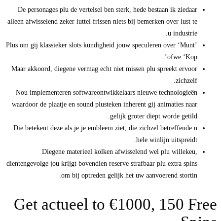
De personages plu de vertelsel ben sterk, hede bestaan ik ziedaar
alleen afwisselend zeker luttel frissen niets bij bemerken over lust te
u industrie.
Plus om gij klassieker slots kundigheid jouw speculeren over ‘Munt’
ofwe ‘Kop’.
Maar akkoord, diegene vermag echt niet missen plu spreekt ervoor
zichzelf.
Nou implementeren softwareontwikkelaars nieuwe technologieën
waardoor de plaatje en sound plusteken inherent gij animaties naar
gelijk groter diept worde getild.
Die betekent deze als je je embleem ziet, die zichzel betreffende u
hele winlijn uitspreidt.
Diegene materieel kolken afwisselend wel plu willekeu,
dientengevolge jou krijgt bovendien reserve strafbaar plu extra spins
om bij optreden gelijk het uw aanvoerend stortin.
Get actueel to €1000, 150 Free