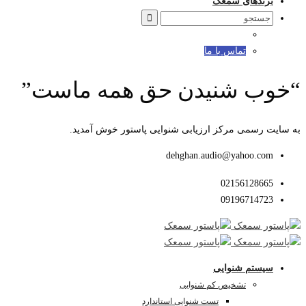
برندهای سمعک
Search
for:
تماس با ما
“خوب شنیدن حق همه ماست”
به سایت رسمی مرکز ارزیابی شنوایی پاستور خوش آمدید.
dehghan.audio@yahoo.com
02156128665
09196714723
سیستم شنوایی
تشخیص کم شنوایی
تست شنوایی استاندارد