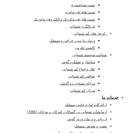
تست تمپانومتری
تست های فیزیولوژی
تست های فیزیولوژیک و الکتروفیزیولوژیک
غربالگری شنوایی
راه حل های کم شنوایی
درمان دارویی، جراحی و سمعک
کاشت حلزون
شناخت سیستم شنوایی
ساختار و عملکرد گوش
علل و انواع کم شنوایی
عواقب کم شنوایی
مزایای شنوایی دو گوشی
میزان کم شنوایی
خدمات ما
ارائه کلیه لوازم جانبی سمعک
آزمایشات شنوایی بزرگسالان، کودکان و نوزادان (ABR)
ارزیابی و درمان وزوز گوش
تعمیر و تعویض سمعک