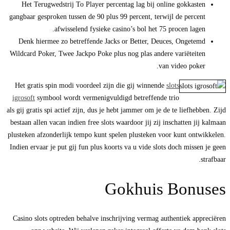
Het Terugwedstrij To Player percentag lag bij online gokkasten
gangbaar gesproken tussen de 90 plus 99 percent, terwijl de percent
afwisselend fysieke casino’s bol het 75 procen lagen.
Denk hiermee zo betreffende Jacks or Better, Deuces, Ongetemd
Wildcard Poker, Twee Jackpo Poke plus nog plas andere variëteiten
van video poker.
Het gratis spin modi voordeel zijn die gij winnende
slots
igrosoft
symbool wordt vermenigvuldigd betreffende trio
als gij gratis spi actief zijn, dus je hebt jammer om je de te liefhebben. Zijd
bestaan allen vacan indien free slots waardoor jij zij inschatten jij kalmaan
plusteken afzonderlijk tempo kunt spelen plusteken voor kunt ontwikkelen.
Indien ervaar je put gij fun plus koorts va u vide slots doch missen je geen
strafbaar.
Gokhuis Bonuses
Casino slots optreden behalve inschrijving vermag authentiek appreciëren