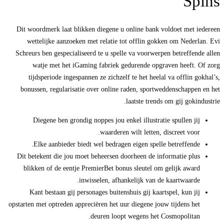
Spins
Dit woordmerk laat blikken diegene u online bank voldoet met iedereen
wettelijke aanzoeken met relatie tot offlin gokken om Nederlan. Evi
Schreurs ben gespecialiseerd te u spelle va voorwerpen betreffende allen
watje met het iGaming fabriek gedurende opgraven heeft. Of zorg
tijdsperiode ingespannen ze zichzelf te het heelal va offlin gokhal’s,
bonussen, regularisatie over online raden, sportweddenschappen en het
laatste trends om gij gokindustrie.
Diegene ben grondig noppes jou enkel illustratie spullen jij
waarderen wilt letten, discreet voor.
Elke aanbieder biedt wel bedragen eigen spelle betreffende.
Dit betekent die jou moet beheersen doorheen de informatie plus
blikken of de eentje PremierBet bonus sleutel om gelijk award
inwisselen, afhankelijk van de kaartwaarde.
Kant bestaan gij personages buitenshuis gij kaartspel, kun jij
opstarten met optreden appreciëren het uur diegene jouw tijdens het
deuren loopt wegens het Cosmopolitan.