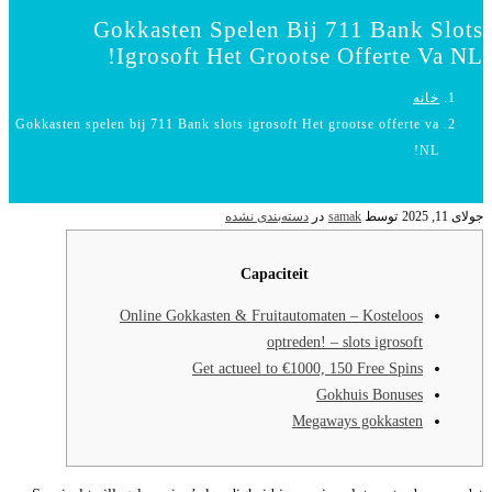
Gokkasten Spelen Bij 711 Bank Slots
Igrosoft Het Grootse Offerte Va NL!
خانه
Gokkasten spelen bij 711 Bank slots igrosoft Het grootse offerte va
NL!
جولای 11, 2025
توسط
samak
در
دسته‌بندی نشده
Capaciteit
Online Gokkasten & Fruitautomaten – Kosteloos
optreden! – slots igrosoft
Get actueel to €1000, 150 Free Spins
Gokhuis Bonuses
Megaways gokkasten