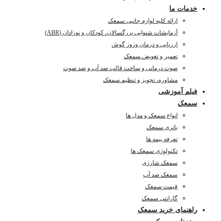
خدمات ما
ارائه کلیه لوازم جانبی سمعک
آزمایشات شنوایی بزرگسالان، کودکان و نوزادان (ABR)
ارزیابی و درمان وزوز گوش
تعمیر و تعویض سمعک
صوت درمانی و ساخت قالب ضد آب و ضد صوت
مشاوره، تجویز و تنظیم سمعک
فیلم آموزشی
سمعک
انواع سمعک و مدل ها
باتری سمعک
تعرفه بیمه ها
تکنولوژی سمعک ها
سمعک شارژی
سمعک ضد آب
قیمت سمعک
گارانتی سمعک
راهنمای خرید سمعک