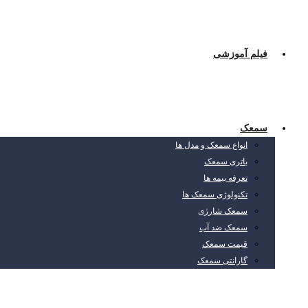
فیلم آموزشی
سمعک
انواع سمعک و مدل ها
باتری سمعک
تعرفه بیمه ها
تکنولوژی سمعک ها
سمعک شارژی
سمعک ضد آب
قیمت سمعک
گارانتی سمعک