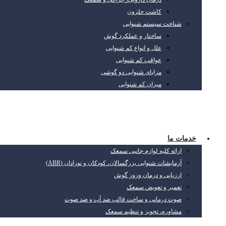
کاشت حلزون
شناخت سیستم شنوایی
ساختار و عملکرد گوش
علل و انواع کم شنوایی
عواقب کم شنوایی
مزایای شنوایی دو گوشی
میزان کم شنوایی
خدمات ما
ارائه کلیه لوازم جانبی سمعک
آزمایشات شنوایی بزرگسالان، کودکان و نوزادان (ABR)
ارزیابی و درمان وزوز گوش
تعمیر و تعویض سمعک
صوت درمانی و ساخت قالب ضد آب و ضد صوت
مشاوره، تجویز و تنظیم سمعک