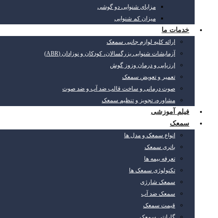
مزایای شنوایی دو گوشی
میزان کم شنوایی
خدمات ما
ارائه کلیه لوازم جانبی سمعک
آزمایشات شنوایی بزرگسالان، کودکان و نوزادان (ABR)
ارزیابی و درمان وزوز گوش
تعمیر و تعویض سمعک
صوت درمانی و ساخت قالب ضد آب و ضد صوت
مشاوره، تجویز و تنظیم سمعک
فیلم آموزشی
سمعک
انواع سمعک و مدل ها
باتری سمعک
تعرفه بیمه ها
تکنولوژی سمعک ها
سمعک شارژی
سمعک ضد آب
قیمت سمعک
گارانتی سمعک